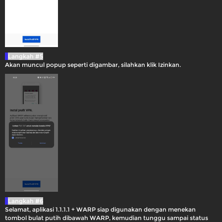
Langkah #5
Akan muncul popup seperti digambar, silahkan klik Izinkan.
Langkah #6
Selamat, aplikasi 1.1.1.1 + WARP siap digunakan dengan menekan
tombol bulat putih dibawah WARP, kemudian tunggu sampai status