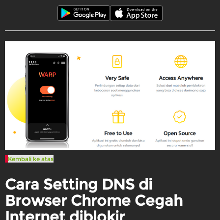
Kembali ke atas
Cara Setting DNS di
Browser Chrome Cegah
Internet diblokir