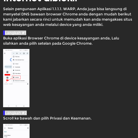
Selain pengunaan Aplikasi 1.1.1.1. WARP, Anda juga bisa langsung di
menyetel DNS bawaan browser Chrome anda dengan mudah berikut
kami jabarkan secara rinci untuk memudah kan anda mengakses situs
web kesayangan anda melalui device yang anda miliki.
Langkah #1
Buka aplikasi Browser Chrome di device kesayangan anda, Lalu
silahkan anda pilih setelan pada Google Chrome.
Langkah #2
Scroll ke bawah dan pilih Privasi dan Keamanan.