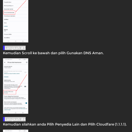
Langkah #3
Kemudian Scroll ke bawah dan pilih Gunakan DNS Aman.
Langkah #4
Kemudian silahkan anda Pilih Penyedia Lain dan Pilih Cloudfare (1.1.1.1).