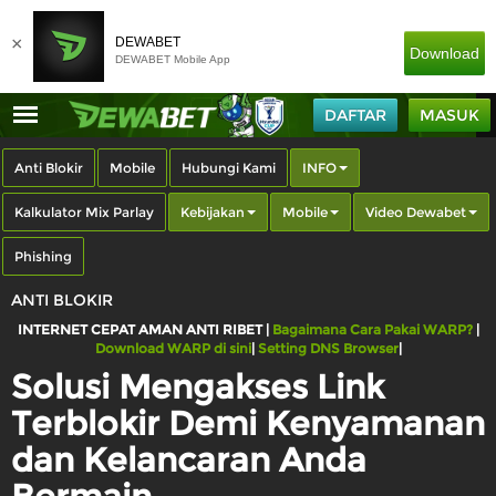
×
DEWABET
Download
DEWABET Mobile App
DAFTAR
MASUK
Anti Blokir
Mobile
Hubungi Kami
INFO
Kalkulator Mix Parlay
Kebijakan
Mobile
Video Dewabet
Phishing
ANTI BLOKIR
INTERNET CEPAT AMAN ANTI RIBET |
Bagaimana Cara Pakai WARP?
|
Download WARP di sini
|
Setting DNS Browser
|
Solusi Mengakses Link
Terblokir Demi Kenyamanan
dan Kelancaran Anda