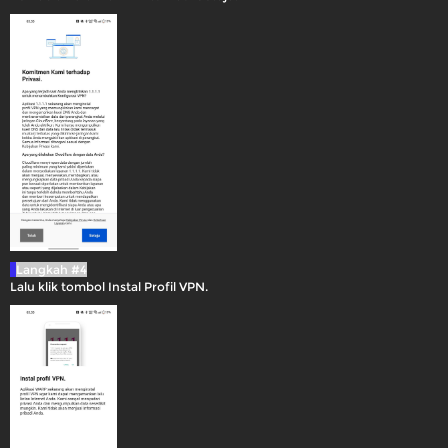
Langkah #4
Lalu klik tombol Instal Profil VPN.