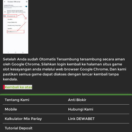
Setelah Anda sudah Otomatis Tersambung tersambung secara aman
oleh Google Chrome, Silahkan login kembali ke halaman situs game
slot kesayangan anda melalui web browser Google Chrome, Dan kami
pastikan semua game dapat diakses dengan lancar kembali tanpa
kendala.
Kembali ke atas
Tentang Kami
Anti Blokir
Mobile
Hubungi Kami
Kalkulator Mix Parlay
Link DEWABET
Tutorial Deposit