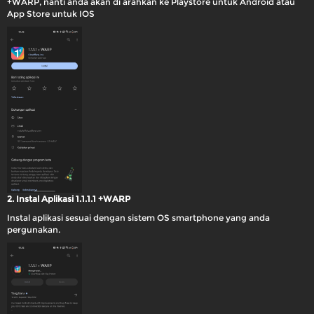
+WARP, nanti anda akan di arahkan ke Playstore untuk Android atau
App Store untuk IOS
2. Instal Aplikasi 1.1.1.1 +WARP
Instal aplikasi sesuai dengan sistem OS smartphone yang anda
pergunakan.